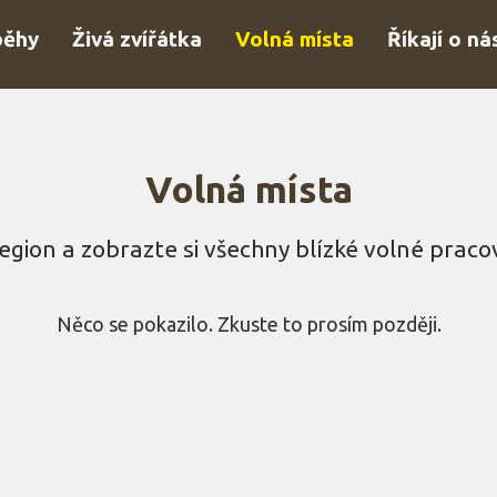
běhy
Živá zvířátka
Volná místa
Říkají o ná
Volná místa
egion a zobrazte si všechny blízké volné pracov
Něco se pokazilo. Zkuste to prosím později.