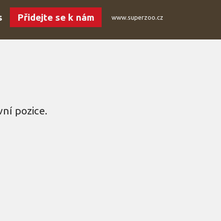
s
Přidejte se k nám
www.superzoo.cz
ní pozice.