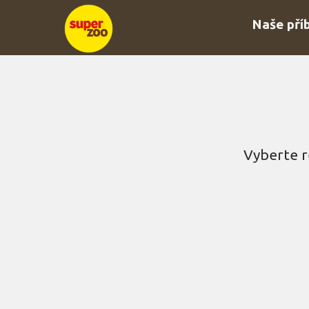
Naše pří
Vyberte r